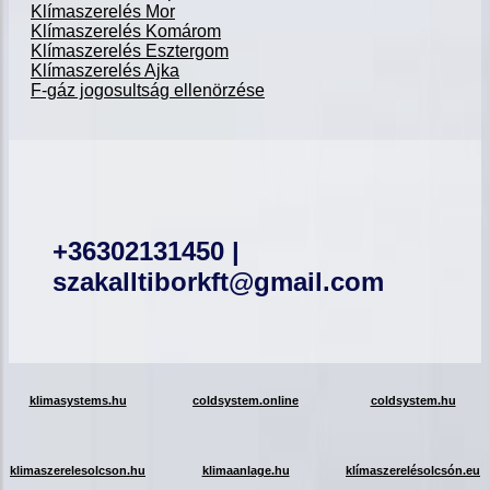
Klímaszerelés Mor
Klímaszerelés Komárom
Klímaszerelés Esztergom
Klímaszerelés Ajka
F-gáz jogosultság ellenörzése
+36302131450 |
szakalltiborkft@gmail.com
klimasystems.hu
coldsystem.online
coldsystem.hu
klimaszerelesolcson.hu
klimaanlage.hu
klímaszerelésolcsón.eu