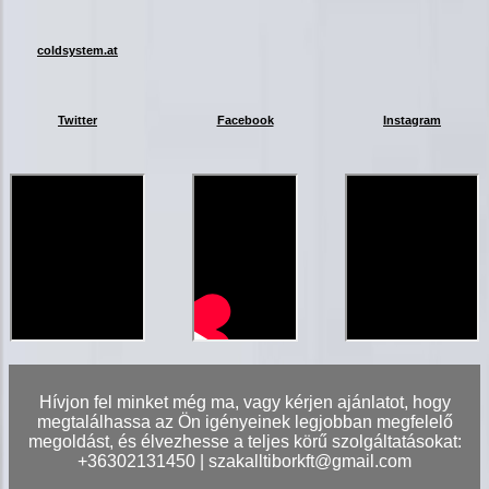
coldsystem.at
Twitter
Facebook
Instagram
Hívjon fel minket még ma, vagy kérjen ajánlatot, hogy
megtalálhassa az Ön igényeinek legjobban megfelelő
megoldást, és élvezhesse a teljes körű szolgáltatásokat:
+36302131450 | szakalltiborkft@gmail.com