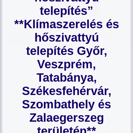
telepítés”
**Klímaszerelés és
hőszivattyú
telepítés Győr,
Veszprém,
Tatabánya,
Székesfehérvár,
Szombathely és
Zalaegerszeg
területén**