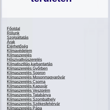
Főoldal
Rólunk
Szolgáltatás
Árak
Elérhetőség
Klímavédelem
Klímaszerelés
Hőszivattyúszerelés
Klímatisztítás,karbantartás
Klímaszerelés Győrben
Klímaszerelés Sopron
Klímaszerelés Mosonmagyaróvár
Klímaszerelés Csorna
Klímaszerelés Kapuvár
Klímaszerelés Veszprém
Klímaszerelés Tatabánya
Klímaszerelés Szombathely
Klímaszerelés Székesfehérvár
Klímaszerelés Pápa